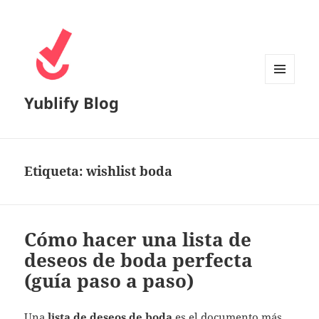
MENÚ
Yublify Blog
Y
WIDGETS
Etiqueta:
wishlist boda
Cómo hacer una lista de
deseos de boda perfecta
(guía paso a paso)
Una
lista de deseos de boda
es el documento más