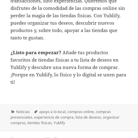
transacciones, sino experiencias. Queremos que
disfrutes de la comodidad de las compras online sin
perder la magia de las tiendas físicas. Con Yublify,
puedes organizar tus deseos, descubrir nuevos
productos y, sobre todo, apoyar a las tiendas que
tanto te gustan.
¿Listo para empezar?
Añade tus productos
favoritos de tiendas físicas a tu lista de deseos en
Yublify y descubre una nueva forma de comprar.
¡Porque en Yublify, lo físico y lo digital se unen para
ti!
Categorías
Etiquetas
Noticias
apoyo a lo local
,
compras online
,
compras
presenciales
,
experiencia de compra
,
lista de deseos
,
organizar
compras
,
tiendas físicas
,
Yublify