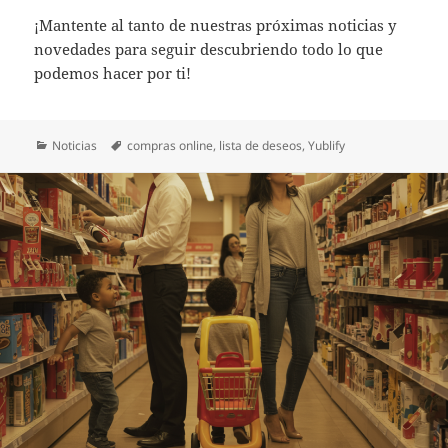
¡Mantente al tanto de nuestras próximas noticias y
novedades para seguir descubriendo todo lo que
podemos hacer por ti!
Categorías
Etiquetas
Noticias
compras online
,
lista de deseos
,
Yublify