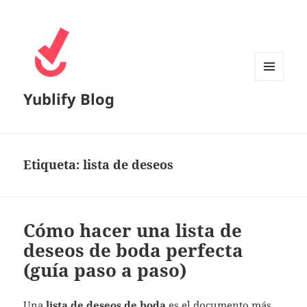
MENÚ
Yublify Blog
Y
WIDGETS
Etiqueta:
lista de deseos
Cómo hacer una lista de
deseos de boda perfecta
(guía paso a paso)
Una
lista de deseos de boda
es el documento más