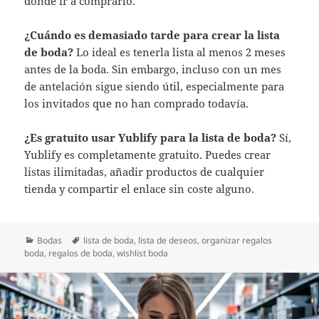
dónde ir a comprarlo.
¿Cuándo es demasiado tarde para crear la lista
de boda?
Lo ideal es tenerla lista al menos 2 meses
antes de la boda. Sin embargo, incluso con un mes
de antelación sigue siendo útil, especialmente para
los invitados que no han comprado todavía.
¿Es gratuito usar Yublify para la lista de boda?
Sí,
Yublify es completamente gratuito. Puedes crear
listas ilimitadas, añadir productos de cualquier
tienda y compartir el enlace sin coste alguno.
Categorías
Etiquetas
Bodas
lista de boda
,
lista de deseos
,
organizar regalos
boda
,
regalos de boda
,
wishlist boda