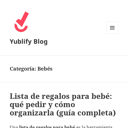
MENÚ
Yublify Blog
Y
WIDGETS
Categoría:
Bebés
Lista de regalos para bebé:
qué pedir y cómo
organizarla (guía completa)
Una
lista de regalos para bebé
es la herramienta