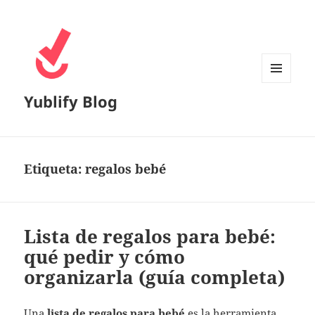
MENÚ
Yublify Blog
Y
WIDGETS
Etiqueta:
regalos bebé
Lista de regalos para bebé:
qué pedir y cómo
organizarla (guía completa)
Una
lista de regalos para bebé
es la herramienta