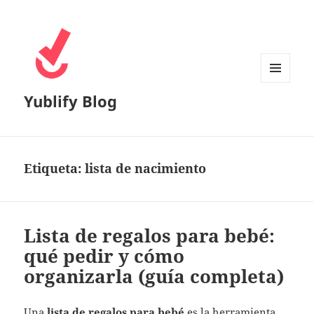
MENÚ
Yublify Blog
Y
WIDGETS
Etiqueta:
lista de nacimiento
Lista de regalos para bebé:
qué pedir y cómo
organizarla (guía completa)
Una
lista de regalos para bebé
es la herramienta